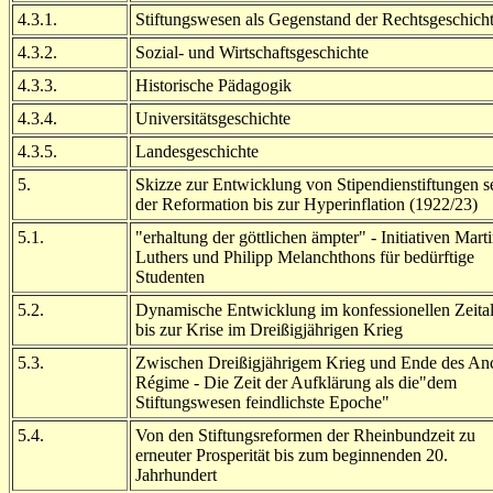
4.3.1.
Stiftungswesen als Gegenstand der Rechtsgeschich
4.3.2.
Sozial- und Wirtschaftsgeschichte
4.3.3.
Historische Pädagogik
4.3.4.
Universitätsgeschichte
4.3.5.
Landesgeschichte
5.
Skizze zur Entwicklung von Stipendienstiftungen se
der Reformation bis zur Hyperinflation (1922/23)
5.1.
"erhaltung der göttlichen ämpter" - Initiativen Mart
Luthers und Philipp Melanchthons für bedürftige
Studenten
5.2.
Dynamische Entwicklung im konfessionellen Zeital
bis zur Krise im Dreißigjährigen Krieg
5.3.
Zwischen Dreißigjährigem Krieg und Ende des An
Régime - Die Zeit der Aufklärung als die"dem
Stiftungswesen feindlichste Epoche"
5.4.
Von den Stiftungsreformen der Rheinbundzeit zu
erneuter Prosperität bis zum beginnenden 20.
Jahrhundert