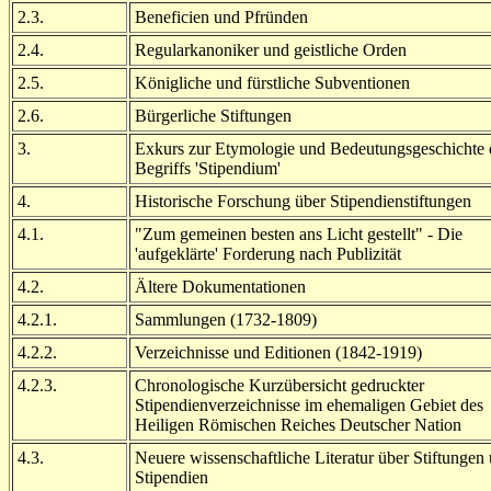
2.3.
Beneficien und Pfründen
2.4.
Regularkanoniker und geistliche Orden
2.5.
Königliche und fürstliche Subventionen
2.6.
Bürgerliche Stiftungen
3.
Exkurs zur Etymologie und Bedeutungsgeschichte 
Begriffs 'Stipendium'
4.
Historische Forschung über Stipendienstiftungen
4.1.
"Zum gemeinen besten ans Licht gestellt" - Die
'aufgeklärte' Forderung nach Publizität
4.2.
Ältere Dokumentationen
4.2.1.
Sammlungen (1732-1809)
4.2.2.
Verzeichnisse und Editionen (1842-1919)
4.2.3.
Chronologische Kurzübersicht gedruckter
Stipendienverzeichnisse im ehemaligen Gebiet des
Heiligen Römischen Reiches Deutscher Nation
4.3.
Neuere wissenschaftliche Literatur über Stiftungen
Stipendien