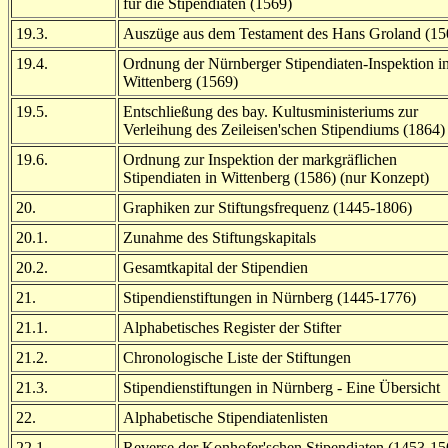
für die Stipendiaten (1569)
19.3.
Auszüge aus dem Testament des Hans Groland (15
19.4.
Ordnung der Nürnberger Stipendiaten-Inspektion i
Wittenberg (1569)
19.5.
Entschließung des bay. Kultusministeriums zur
Verleihung des Zeileisen'schen Stipendiums (1864)
19.6.
Ordnung zur Inspektion der markgräflichen
Stipendiaten in Wittenberg (1586) (nur Konzept)
20.
Graphiken zur Stiftungsfrequenz (1445-1806)
20.1.
Zunahme des Stiftungskapitals
20.2.
Gesamtkapital der Stipendien
21.
Stipendienstiftungen in Nürnberg (1445-1776)
21.1.
Alphabetisches Register der Stifter
21.2.
Chronologische Liste der Stiftungen
21.3.
Stipendienstiftungen in Nürnberg - Eine Übersicht
22.
Alphabetische Stipendiatenlisten
22.1.
Reverse der Konhofer'schen Stipendiaten (1453-15