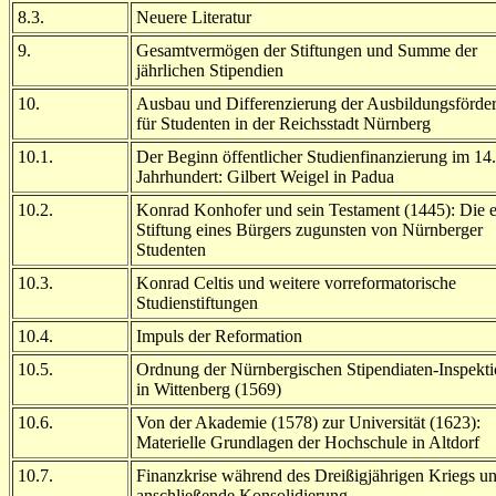
8.3.
Neuere Literatur
9.
Gesamtvermögen der Stiftungen und Summe der
jährlichen Stipendien
10.
Ausbau und Differenzierung der Ausbildungsförde
für Studenten in der Reichsstadt Nürnberg
10.1.
Der Beginn öffentlicher Studienfinanzierung im 14.
Jahrhundert: Gilbert Weigel in Padua
10.2.
Konrad Konhofer und sein Testament (1445): Die e
Stiftung eines Bürgers zugunsten von Nürnberger
Studenten
10.3.
Konrad Celtis und weitere
vorreformatorische
Studienstiftungen
10.4.
Impuls der Reformation
10.5.
Ordnung der Nürnbergischen Stipendiaten-Inspekt
in Wittenberg (1569)
10.6.
Von der Akademie (1578) zur Universität (1623):
Materielle Grundlagen der Hochschule in Altdorf
10.7.
Finanzkrise während des Dreißigjährigen Kriegs u
anschließende Konsolidierung