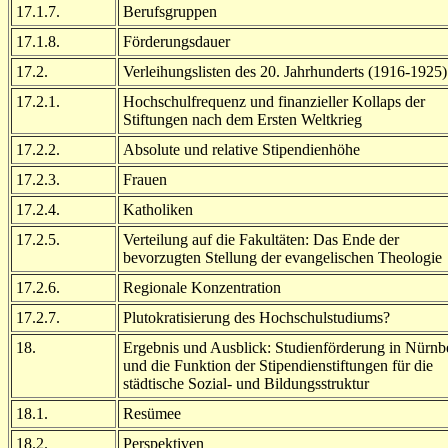
17.1.7.
Berufsgruppen
17.1.8.
Förderungsdauer
17.2.
Verleihungslisten des 20. Jahrhunderts (1916-1925)
17.2.1.
Hochschulfrequenz und finanzieller Kollaps der
Stiftungen nach dem Ersten Weltkrieg
17.2.2.
Absolute und relative Stipendienhöhe
17.2.3.
Frauen
17.2.4.
Katholiken
17.2.5.
Verteilung auf die Fakultäten: Das Ende der
bevorzugten Stellung der evangelischen Theologie
17.2.6.
Regionale Konzentration
17.2.7.
Plutokratisierung des Hochschulstudiums?
18.
Ergebnis und Ausblick: Studienförderung in Nürnb
und die Funktion der Stipendienstiftungen für die
städtische Sozial- und Bildungsstruktur
18.1.
Resümee
18.2.
Perspektiven