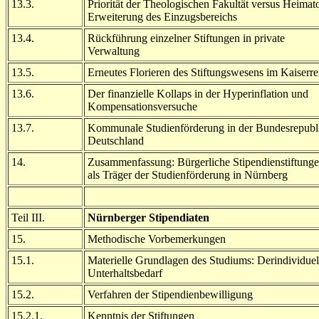
13.3.
Priorität der Theologischen Fakultät versus Heimato
Erweiterung des Einzugsbereichs
13.4.
Rückführung einzelner Stiftungen in private
Verwaltung
13.5.
Erneutes Florieren des Stiftungswesens im Kaiserre
13.6.
Der finanzielle Kollaps in der Hyperinflation und
Kompensationsversuche
13.7.
Kommunale Studienförderung in der Bundesrepubl
Deutschland
14.
Zusammenfassung: Bürgerliche Stipendienstiftung
als Träger der Studienförderung in Nürnberg
Teil III.
Nürnberger Stipendiaten
15.
Methodische Vorbemerkungen
15.1.
Materielle Grundlagen des Studiums: Derindividuel
Unterhaltsbedarf
15.2.
Verfahren der Stipendienbewilligung
15.2.1.
Kenntnis der Stiftungen