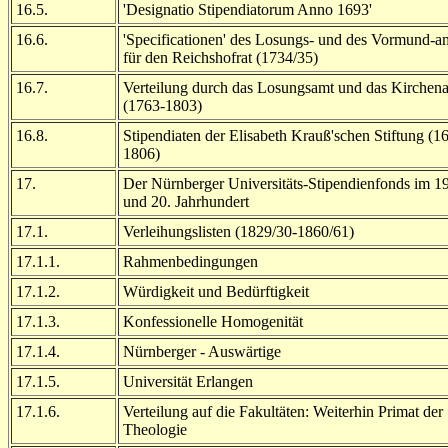
16.5.
'Designatio Stipendiatorum Anno 1693'
16.6.
'Specificationen' des Losungs- und des Vormund-a
für den Reichshofrat (1734/35)
16.7.
Verteilung durch das Losungsamt und das Kirchen
(1763-1803)
16.8.
Stipendiaten der Elisabeth Krauß'schen Stiftung (1
1806)
17.
Der Nürnberger Universitäts-Stipendienfonds im 19
und 20. Jahrhundert
17.1.
Verleihungslisten (1829/30-1860/61)
17.1.1.
Rahmenbedingungen
17.1.2.
Würdigkeit und Bedürftigkeit
17.1.3.
Konfessionelle Homogenität
17.1.4.
Nürnberger - Auswärtige
17.1.5.
Universität Erlangen
17.1.6.
Verteilung auf die Fakultäten: Weiterhin Primat der
Theologie